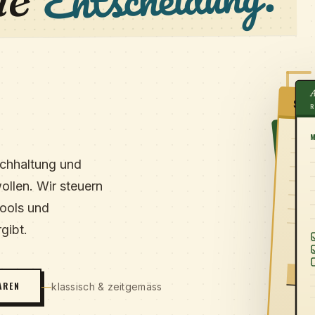
he
STE
ARTI
uchhaltung und
ollen. Wir steuern
Tools und
gibt.
AREN
klassisch & zeitgemäss