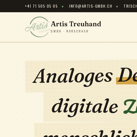
+41 71 505 05 05
●
INFO@ARTIS-GMBH.CH
●
TRISC
Artis Treuhand
GMBH · RORSCHACH
D
Analoges
Z
digitale