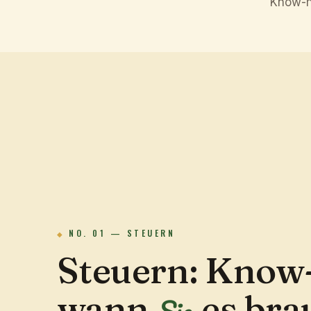
Know-h
NO. 01 — STEUERN
Steuern: Know
wann
es bra
Sie