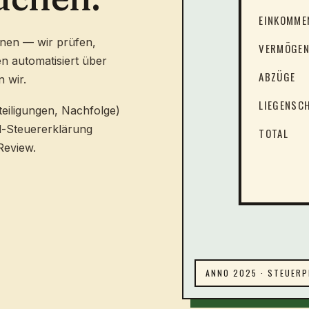
EINKOMME
nnen — wir prüfen,
VERMÖGEN
n automatisiert über
ABZÜGE
 wir.
LIEGENSC
teiligungen, Nachfolge)
d-Steuererklärung
TOTAL
Review.
ANNO 2025 · STEUERP