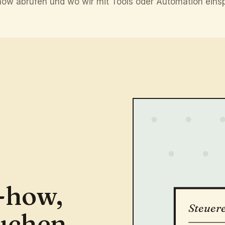
ow abrufen und wo wir mit Tools oder Automation einsp
-how,
Steuer
uchen.