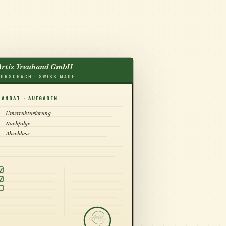
Artis Treuhand GmbH
UERERKLÄRUNG
RORSCHACH · SWISS MADE
S TREUHAND
MANDAT · AUFGABEN
Umstrukturierung
Nachfolge
Abschluss