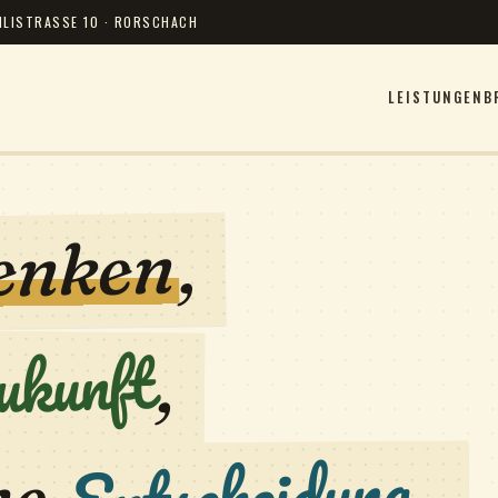
HLISTRASSE 10 · RORSCHACH
LEISTUNGEN
B
,
enken
ukunft
,
Entscheidung.