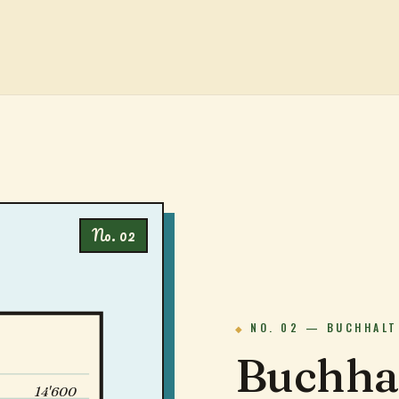
No. 02
NO. 02 — BUCHHALT
Buchha
14'600