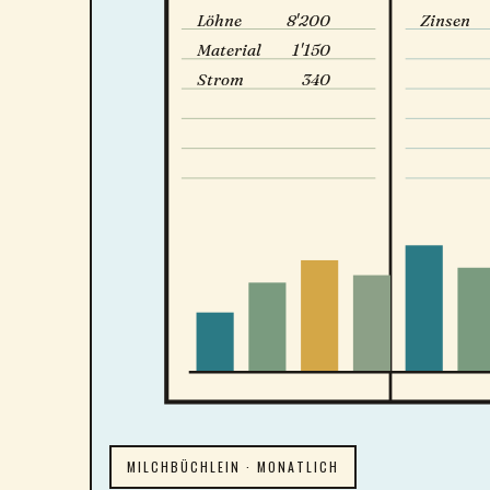
Löhne
8'200
Zinsen
Material
1'150
Strom
340
MILCHBÜCHLEIN · MONATLICH