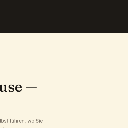
ouse —
.
lbst führen, wo Sie